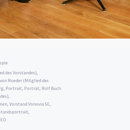
ople
ied des Vorstandes)
,
von Roeder (Mitglied des
rg
,
Portrait
,
Porträt
,
Rolf Buch
ndes)
,
onen
,
Vorstand Vonovia SE
,
standsportrait
,
CEO