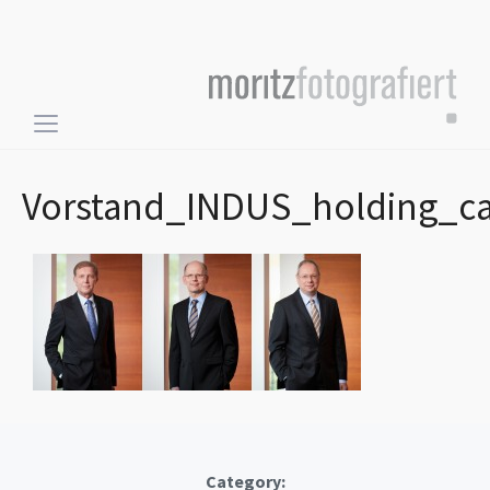
Toggle
sidebar
&
Vorstand_INDUS_holding_ca
navigation
Category: