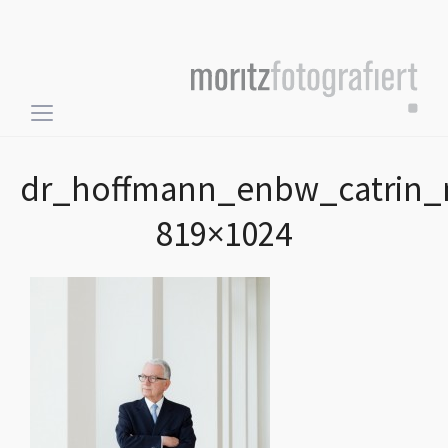
Toggle
sidebar
&
dr_hoffmann_enbw_catrin_m
navigation
819×1024