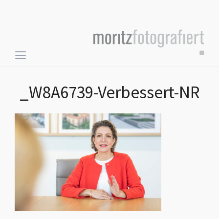
Toggle
sidebar
&
_W8A6739-Verbessert-NR
navigation