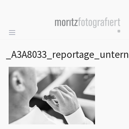
Toggle
sidebar
&
_A3A8033_reportage_unter
navigation