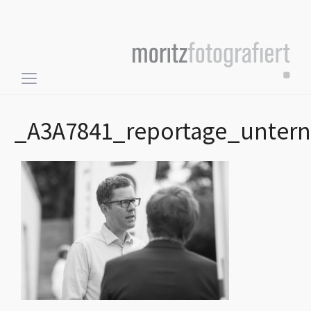
Toggle
sidebar
&
_A3A7841_reportage_unter
navigation