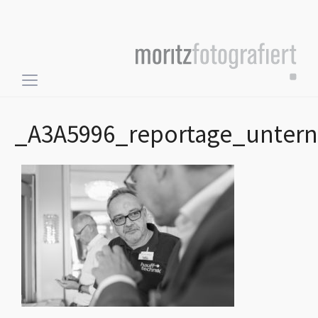
Toggle
sidebar
&
_A3A5996_reportage_unter
navigation