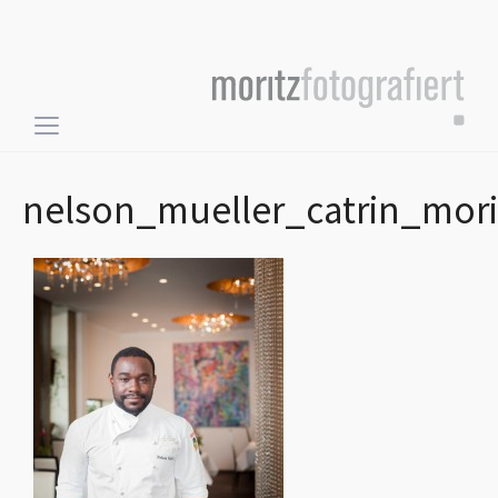
Toggle
sidebar
&
nelson_mueller_catrin_mori
navigation