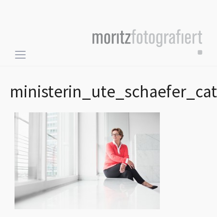
Toggle
sidebar
&
ministerin_ute_schaefer_ca
navigation