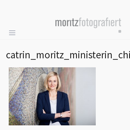
Toggle
sidebar
&
catrin_moritz_ministerin_
navigation