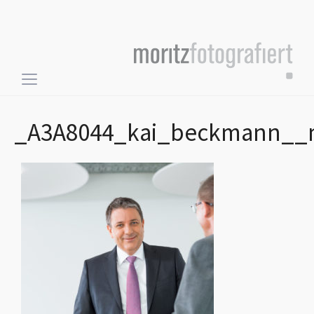
Toggle
sidebar
&
_A3A8044_kai_beckmann__m
navigation