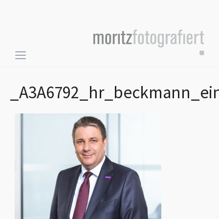
Toggle
sidebar
&
_A3A6792_hr_beckmann_ein
navigation