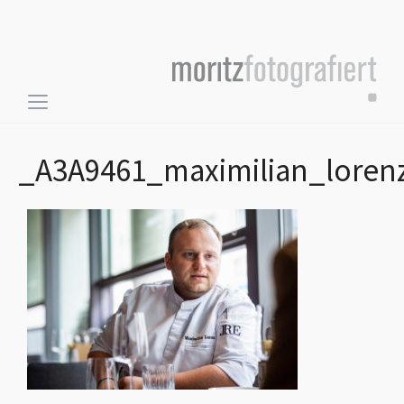
Toggle
sidebar
&
_A3A9461_maximilian_lore
navigation