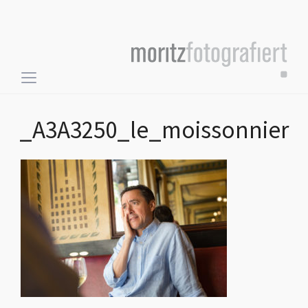
Toggle
sidebar
&
_A3A3250_le_moissonnier
navigation