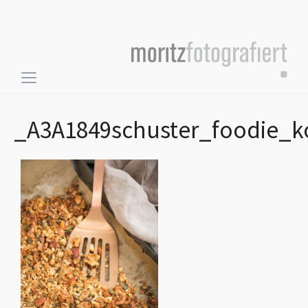
Toggle
sidebar
&
_A3A1849schuster_foodie_k
navigation