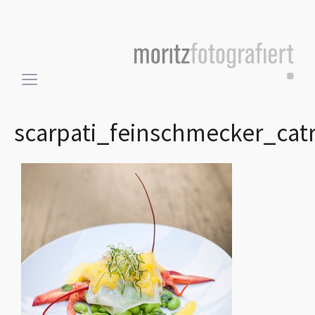
Toggle
sidebar
&
scarpati_feinschmecker_cat
navigation