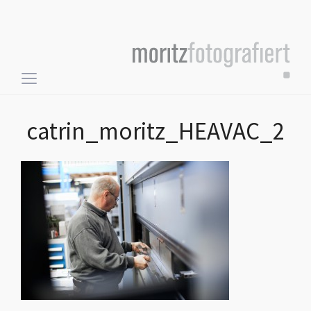
Toggle
sidebar
&
catrin_moritz_HEAVAC_2
navigation