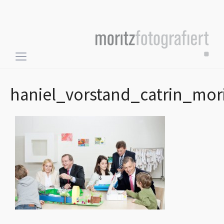
Toggle
sidebar
&
haniel_vorstand_catrin_mor
navigation