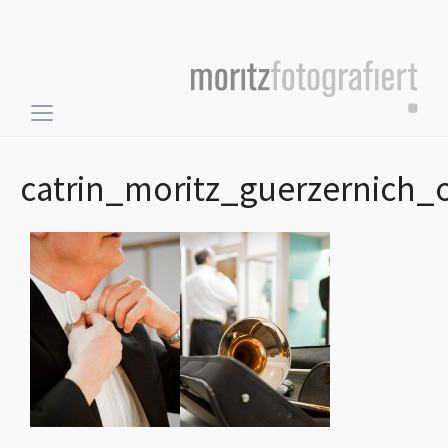
Toggle
sidebar
&
catrin_moritz_guerzernich_
navigation