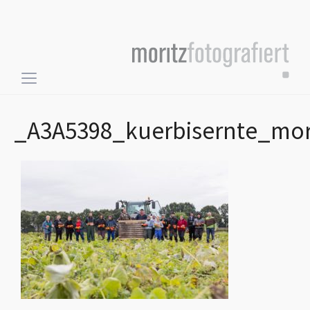
Toggle
sidebar
&
_A3A5398_kuerbisernte_mor
navigation