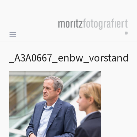
Toggle
sidebar
&
_A3A0667_enbw_vorstand
navigation