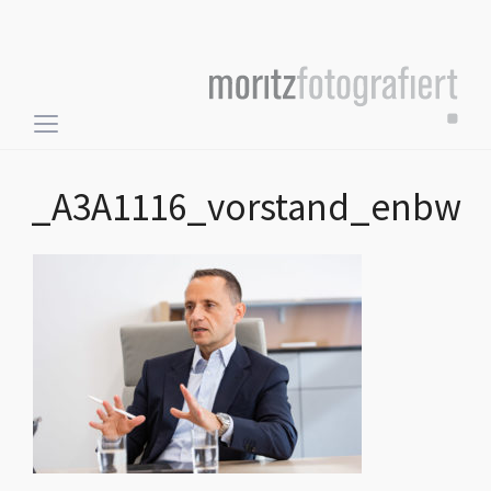
Toggle
sidebar
&
_A3A1116_vorstand_enbw
navigation