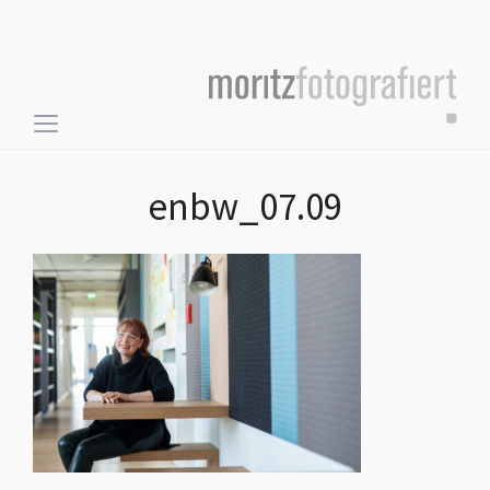
Toggle
sidebar
&
enbw_07.09
navigation