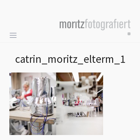
Toggle
sidebar
&
catrin_moritz_elterm_1
navigation