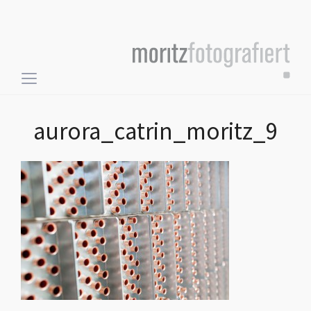
Toggle
sidebar
&
aurora_catrin_moritz_9
navigation