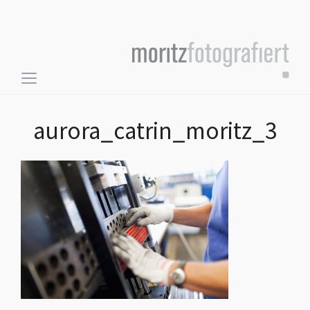
Toggle
sidebar
&
aurora_catrin_moritz_3
navigation