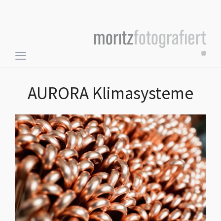
Toggle
sidebar
&
AURORA Klimasysteme
navigation