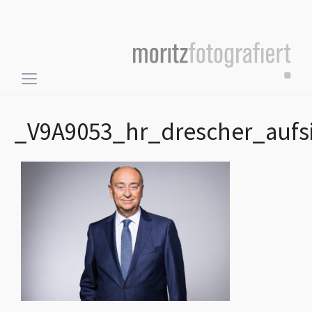
Toggle
sidebar
&
_V9A9053_hr_drescher_aufsi
navigation