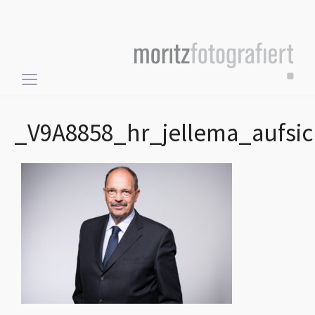
Toggle
sidebar
&
_V9A8858_hr_jellema_aufsic
navigation