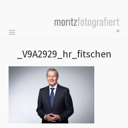
Toggle
sidebar
&
_V9A2929_hr_fitschen
navigation